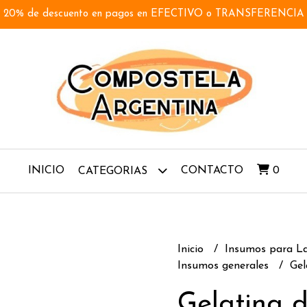
20% de descuento en pagos en EFECTIVO o TRANSFERENCIA
INICIO
CONTACTO
0
CATEGORIAS
Inicio
Insumos para L
Insumos generales
Gel
Gelatina 