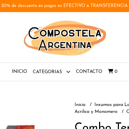
20% de descuento en pagos en EFECTIVO o TRANSFERENCIA
INICIO
CONTACTO
0
CATEGORIAS
Inicio
Insumos para L
Acrilico y Monomero
Combo Te